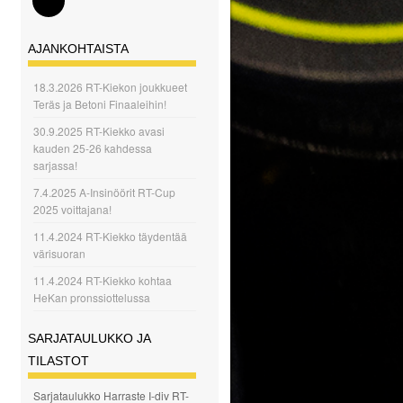
AJANKOHTAISTA
18.3.2026 RT-Kiekon joukkueet
Teräs ja Betoni Finaaleihin!
30.9.2025 RT-Kiekko avasi
kauden 25-26 kahdessa
sarjassa!
7.4.2025 A-Insinöörit RT-Cup
2025 voittajana!
11.4.2024 RT-Kiekko täydentää
värisuoran
11.4.2024 RT-Kiekko kohtaa
HeKan pronssiottelussa
SARJATAULUKKO JA
TILASTOT
Sarjataulukko Harraste I-div RT-