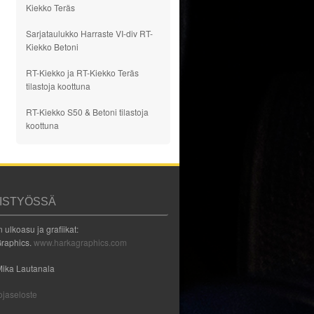
Kiekko Teräs
Sarjataulukko Harraste VI-div RT-
Kiekko Betoni
RT-Kiekko ja RT-Kiekko Teräs
tilastoja koottuna
RT-Kiekko S50 & Betoni tilastoja
koottuna
ISTYÖSSÄ
 ulkoasu ja grafiikat:
raphics.
www.harkagraphics.com
Mika Lautanala
ojaseloste