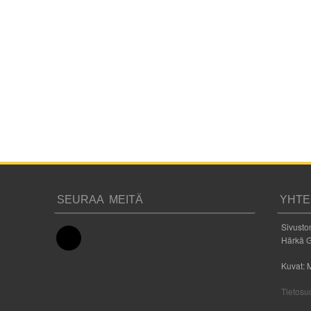
SEURAA MEITÄ
YHTE
Sivuston
Härkä G
Kuvat: 
Tietosu