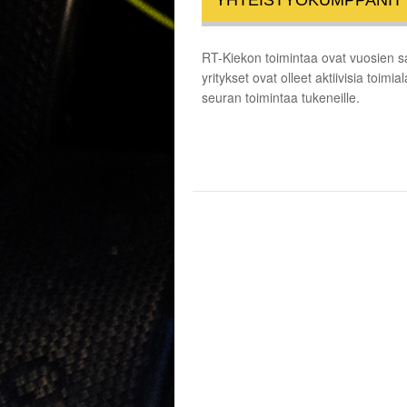
RT-Kiekon toimintaa ovat vuosien saa
yritykset ovat olleet aktiivisia toim
seuran toimintaa tukeneille.