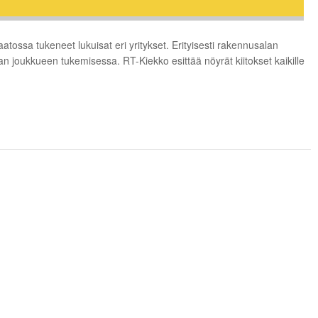
tossa tukeneet lukuisat eri yritykset. Erityisesti rakennusalan
ialan joukkueen tukemisessa. RT-Kiekko esittää nöyrät kiitokset kaikille