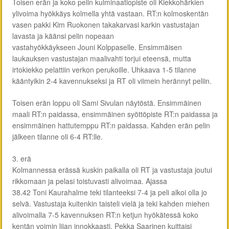
Toisen erän ja koko pelin kulminaatiopiste oli Kiekkohärkien
ylivoima hyökkäys kolmella yhtä vastaan. RT:n kolmoskentän
vasen pakki Kim Ruokonen takakarvasi karkin vastustajan
lavasta ja käänsi pelin nopeaan
vastahyökkäykseen Jouni Kolppaselle. Ensimmäisen
laukauksen vastustajan maalivahti torjui eteensä, mutta
irtokiekko pelattiin verkon perukoille. Uhkaava 1-5 tilanne
kääntyikin 2-4 kavennukseksi ja RT oli viimein herännyt peliin.
Toisen erän loppu oli Sami Sivulan näytöstä. Ensimmäinen
maali RT:n paidassa, ensimmäinen syöttöpiste RT:n paidassa ja
ensimmäinen hattutemppu RT:n paidassa. Kahden erän pelin
jälkeen tilanne oli 6-4 RT:lle.
3. erä
Kolmannessa erässä kuskin paikalla oli RT ja vastustaja joutui
rikkomaan ja pelasi toistuvasti alivoimaa. Ajassa
38.42 Toni Kaurahalme teki tilanteeksi 7-4 ja peli alkoi olla jo
selvä. Vastustaja kuitenkin taisteli vielä ja teki kahden miehen
alivoimalla 7-5 kavennuksen RT:n ketjun hyökätessä koko
kentän voimin liian innokkaasti. Pekka Saarinen kuittaisi