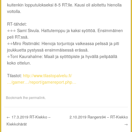
kuitenkin lopputulokseksi 8-5 RT:lle. Kausi oli aloitettu hienolla
voitolla.
RT-tähdet:
⭐️⭐️⭐️ Sami Sivula. Hattutemppu ja kaksi syöttöä. Ensimmäinen
peli RT:ssä.
⭐️⭐️Miro Ristimäki: Hienoja torjuntoja vaikeassa pelissä ja piti
joukkuetta pystyssä ensimmäisessä erässä.
⭐️Toni Kaurahalme: Maali ja syöttöpiste ja hyvällä pelipäällä
koko ottelun.
Tilastot:
http://www.tilastopalvelu.fi/
…/gamer…/report/gamereport.php…
Bookmark the
permalink
.
←
17.3.2019 RT-Kiekko –
2.10.2019 Rangers94 – RT-Kiekko
Kiekkohärät
→
Post navigation