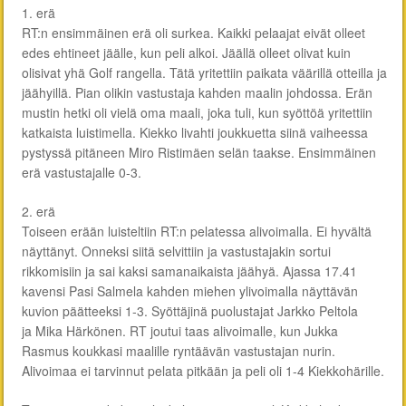
1. erä
RT:n ensimmäinen erä oli surkea. Kaikki pelaajat eivät olleet
edes ehtineet jäälle, kun peli alkoi. Jäällä olleet olivat kuin
olisivat yhä Golf rangella. Tätä yritettiin paikata väärillä otteilla ja
jäähyillä. Pian olikin vastustaja kahden maalin johdossa. Erän
mustin hetki oli vielä oma maali, joka tuli, kun syöttöä yritettiin
katkaista luistimella. Kiekko livahti joukkuetta siinä vaiheessa
pystyssä pitäneen Miro Ristimäen selän taakse. Ensimmäinen
erä vastustajalle 0-3.
2. erä
Toiseen erään luisteltiin RT:n pelatessa alivoimalla. Ei hyvältä
näyttänyt. Onneksi siitä selvittiin ja vastustajakin sortui
rikkomisiin ja sai kaksi samanaikaista jäähyä. Ajassa 17.41
kavensi Pasi Salmela kahden miehen ylivoimalla näyttävän
kuvion päätteeksi 1-3. Syöttäjinä puolustajat Jarkko Peltola
ja Mika Härkönen. RT joutui taas alivoimalle, kun Jukka
Rasmus koukkasi maalille ryntäävän vastustajan nurin.
Alivoimaa ei tarvinnut pelata pitkään ja peli oli 1-4 Kiekkohärille.