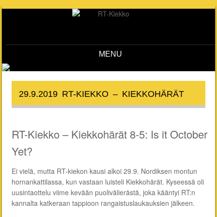
MENU
Skip to content
29.9.2019 RT-KIEKKO – KIEKKOHÄRÄT
RT-Kiekko – Kiekkohärät 8-5: Is it October
Yet?
Ei vielä, mutta RT-kiekon kausi alkoi 29.9. Nordiksen montun
hornankattilassa, kun vastaan luisteli Kiekkohärät. Kyseessä oli
uusintaottelu viime kevään puolivälierästä, joka kääntyi RT:n
kannalta katkeraan tappioon rangaistuslaukauksien jälkeen.