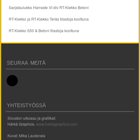
Sarjataulukko Harraste VI-div RT-Kiekko Betoni
RT-Kiekko ja RT-Kiekko Teräs tilastoja koottuna
RT-Kiekko S50 & Betoni tilastoja koottuna
SEURAA MEITÄ
YHTEISTYÖSSÄ
Sivuston ulkoasu ja grafiikat:
Härkä Graphics.
www.harkagraphics.com
Kuvat: Mika Lautanala