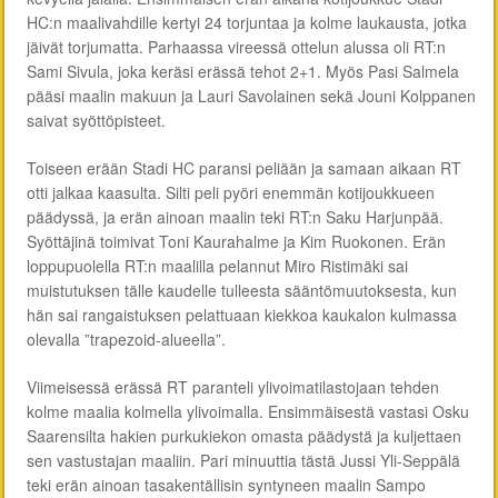
HC:n maalivahdille kertyi 24 torjuntaa ja kolme laukausta, jotka
jäivät torjumatta. Parhaassa vireessä ottelun alussa oli RT:n
Sami Sivula, joka keräsi erässä tehot 2+1. Myös Pasi Salmela
pääsi maalin makuun ja Lauri Savolainen sekä Jouni Kolppanen
saivat syöttöpisteet.
Toiseen erään Stadi HC paransi peliään ja samaan aikaan RT
otti jalkaa kaasulta. Silti peli pyöri enemmän kotijoukkueen
päädyssä, ja erän ainoan maalin teki RT:n Saku Harjunpää.
Syöttäjinä toimivat Toni Kaurahalme ja Kim Ruokonen. Erän
loppupuolella RT:n maalilla pelannut Miro Ristimäki sai
muistutuksen tälle kaudelle tulleesta sääntömuutoksesta, kun
hän sai rangaistuksen pelattuaan kiekkoa kaukalon kulmassa
olevalla ”trapezoid-alueella”.
Viimeisessä erässä RT paranteli ylivoimatilastojaan tehden
kolme maalia kolmella ylivoimalla. Ensimmäisestä vastasi Osku
Saarensilta hakien purkukiekon omasta päädystä ja kuljettaen
sen vastustajan maaliin. Pari minuuttia tästä Jussi Yli-Seppälä
teki erän ainoan tasakentällisin syntyneen maalin Sampo