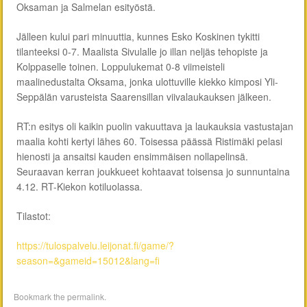
Oksaman ja Salmelan esityöstä.
Jälleen kului pari minuuttia, kunnes Esko Koskinen tykitti
tilanteeksi 0-7. Maalista Sivulalle jo illan neljäs tehopiste ja
Kolppaselle toinen. Loppulukemat 0-8 viimeisteli
maalinedustalta Oksama, jonka ulottuville kiekko kimposi Yli-
Seppälän varusteista Saarensillan viivalaukauksen jälkeen.
RT:n esitys oli kaikin puolin vakuuttava ja laukauksia vastustajan
maalia kohti kertyi lähes 60. Toisessa päässä Ristimäki pelasi
hienosti ja ansaitsi kauden ensimmäisen nollapelinsä.
Seuraavan kerran joukkueet kohtaavat toisensa jo sunnuntaina
4.12. RT-Kiekon kotiluolassa.
Tilastot:
https://tulospalvelu.leijonat.fi/game/?
season=&gameid=15012&lang=fi
Bookmark the
permalink
.