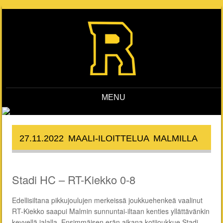
MENU
Skip to content
27.11.2022 MAALI-ILOITTELUA MALMILLA
Stadi HC – RT-Kiekko 0-8
Edellisiltana pikkujoulujen merkeissä joukkuehenkeä vaalinut
RT-Kiekko saapui Malmin sunnuntai-iltaan kenties yllättävänkin
kevyellä jalalla. Ensimmäisen erän aikana kotijoukkue Stadi