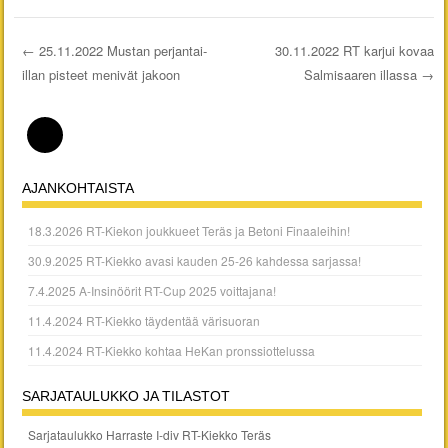
←
25.11.2022 Mustan perjantai-
30.11.2022 RT karjui kovaa
illan pisteet menivät jakoon
Salmisaaren illassa
→
Post navigation
AJANKOHTAISTA
18.3.2026 RT-Kiekon joukkueet Teräs ja Betoni Finaaleihin!
30.9.2025 RT-Kiekko avasi kauden 25-26 kahdessa sarjassa!
7.4.2025 A-Insinöörit RT-Cup 2025 voittajana!
11.4.2024 RT-Kiekko täydentää värisuoran
11.4.2024 RT-Kiekko kohtaa HeKan pronssiottelussa
SARJATAULUKKO JA TILASTOT
Sarjataulukko Harraste I-div RT-Kiekko Teräs